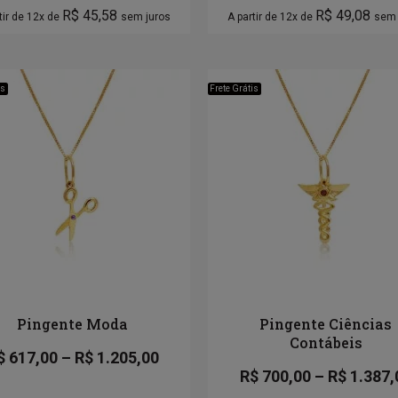
R$
45,58
R$
49,08
tir de 12x de
sem juros
A partir de 12x de
sem 
is
Frete Grátis
Pingente Moda
Pingente Ciências
Contábeis
$
617,00
–
R$
1.205,00
R$
700,00
–
R$
1.387,