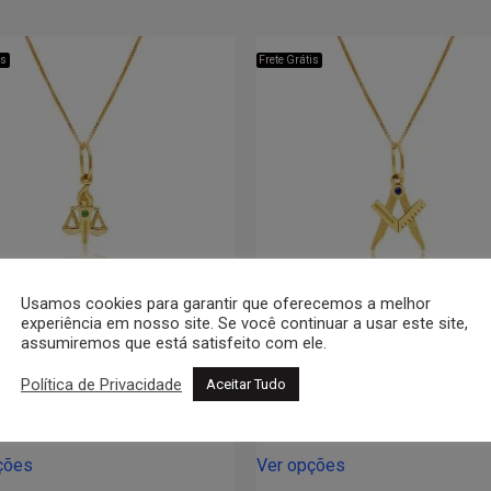
is
Frete Grátis
Usamos cookies para garantir que oferecemos a melhor
experiência em nosso site. Se você continuar a usar este site,
assumiremos que está satisfeito com ele.
ingente Serviço Social
Pingente Arquitetur
Política de Privacidade
Aceitar Tudo
$
547,00
–
R$
1.009,00
R$
589,00
–
R$
1.149,
ções
Ver opções