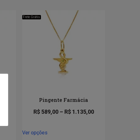
Frete Grátis
a
Pingente Farmácia
00
R$
589,00
–
R$
1.135,00
Ver opções