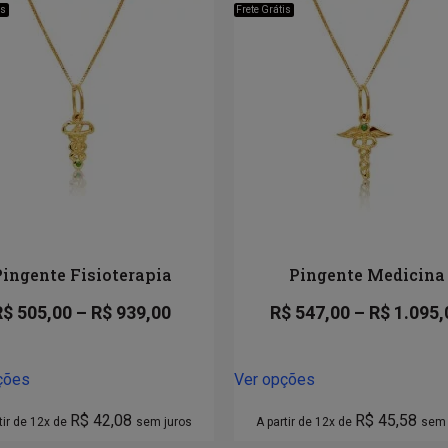
is
Frete Grátis
Pingente Fisioterapia
Pingente Medicina
R$
505,00
–
R$
939,00
R$
547,00
–
R$
1.095,
ções
Ver opções
R$
42,08
R$
45,58
tir de 12x de
sem juros
A partir de 12x de
sem 