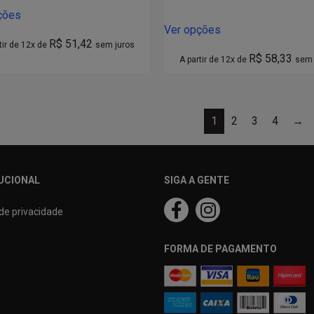
ções
Ver opções
R$
51,42
tir de 12x de
sem juros
R$
58,33
A partir de 12x de
sem 
1
2
3
4
→
UCIONAL
SIGA A GENTE
 de privacidade
FORMA DE PAGAMENTO