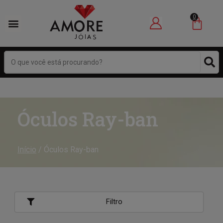
0
Óculos Ray-ban
Início
/ Óculos Ray-ban
Filtro