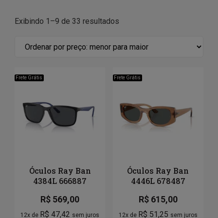
Exibindo 1–9 de 33 resultados
Frete Grátis
Frete Grátis
Óculos Ray Ban
Óculos Ray Ban
4384L 666887
4446L 678487
R$
569,00
R$
615,00
R$
47,42
R$
51,25
12x de
sem juros
12x de
sem juros