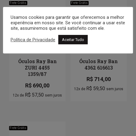
Frete Grátis
Frete Grátis
Usamos cookies para garantir que oferecemos a melhor
experiência em nosso site. Se você continuar a usar este
site, assumiremos que está satisfeito com ele.
Política de Privacidade
Aceitar Tudo
Óculos Ray Ban
Óculos Ray Ban
ZURI 4455
4362 616613
1359/87
R$
714,00
R$
690,00
R$
59,50
12x de
sem juros
R$
57,50
12x de
sem juros
Frete Grátis