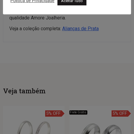
Política de Privacidade
Aceitar Tudo
e nota fiscal, com garantia permanente no teor da prata.
Envio para todo o Brasil. Compre agora com a
qualidade Amore Joalheria.
Veja a coleção completa:
Alianças de Prata
Veja também
5% OFF
Frete Grátis
5% OFF