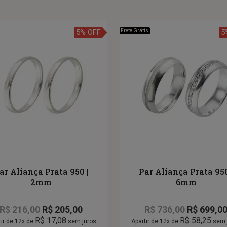
5% OFF
Frete Grátis
5
ar Aliança Prata 950 |
Par Aliança Prata 950
2mm
6mm
R$
216,00
R$
205,00
R$
736,00
R$
699,0
R$
17,08
R$
58,25
tir de 12x de
sem juros
Apartir de 12x de
sem 