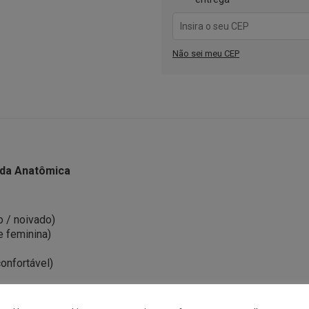
Não sei meu CEP
ada Anatômica
o / noivado)
e feminina)
onfortável)
entral
entral e cravejada com zircônias de 1,5mm