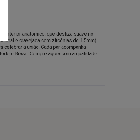
e interior anatômico, que desliza suave no
o central e cravejada com zircônias de 1,5mm)
ra celebrar a união. Cada par acompanha
a todo o Brasil. Compre agora com a qualidade