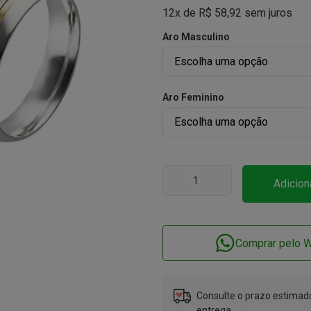
12x de
R$
58,92
sem juros
Aro Masculino
Aro Feminino
Adicion
Comprar pelo 
Consulte o prazo estimado
entrega