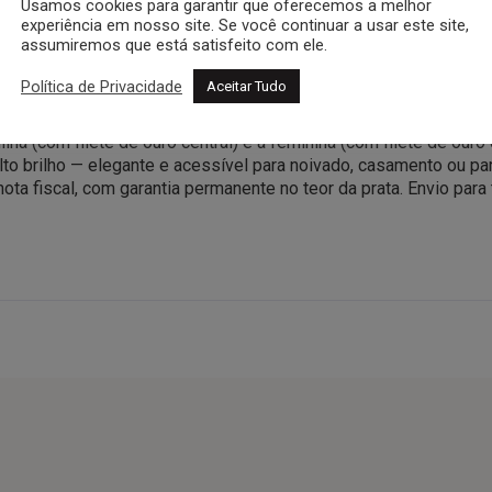
Usamos cookies para garantir que oferecemos a melhor
experiência em nosso site. Se você continuar a usar este site,
garantia e nota fiscal.
assumiremos que está satisfeito com ele.
Política de Privacidade
Aceitar Tudo
ar de Alianças de Prata 950 5mm da Amore tem formato abaulado 
lina (com filete de ouro central) e a feminina (com filete de our
to brilho — elegante e acessível para noivado, casamento ou pa
ota fiscal, com garantia permanente no teor da prata. Envio par