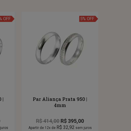
% OFF
5% OFF
 |
Par Aliança Prata 950 |
4mm
0
R$
414,00
R$
395,00
R$
32,92
juros
Apartir de 12x de
sem juros