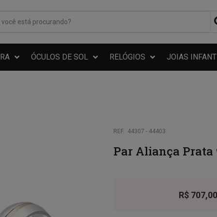
RA
ÓCULOS DE SOL
RELÓGIOS
JOIAS INFANT
REF.: 44307 - 44403
Par Aliança Prata
R$
707,0