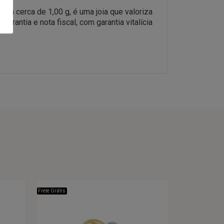
Com cerca de 1,00 g, é uma joia que valoriza
rantia e nota fiscal, com garantia vitalícia
Frete Grátis