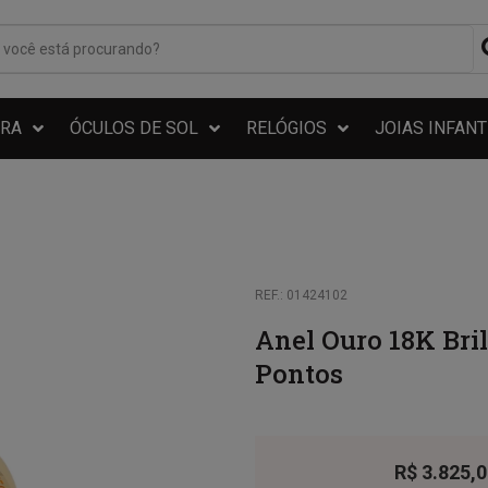
RA
ÓCULOS DE SOL
RELÓGIOS
JOIAS INFANT
REF.: 01424102
Anel Ouro 18K Bri
Pontos
R$
3.825,0