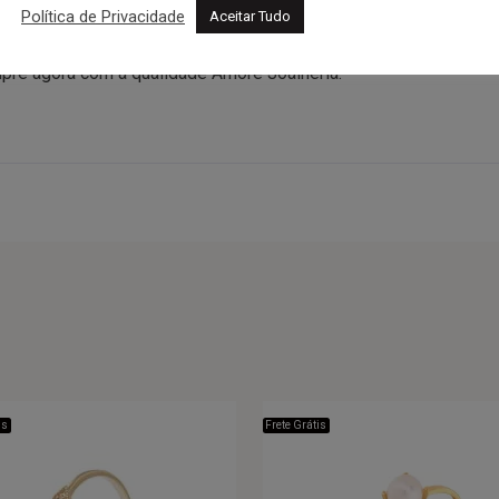
Política de Privacidade
Aceitar Tudo
az um brilhante de 7 pontos em destaque, símbolo de elegância. 
 ou se presentear. Acompanha embalagem Amore, certificado de ga
ompre agora com a qualidade Amore Joalheria.
is
Frete Grátis