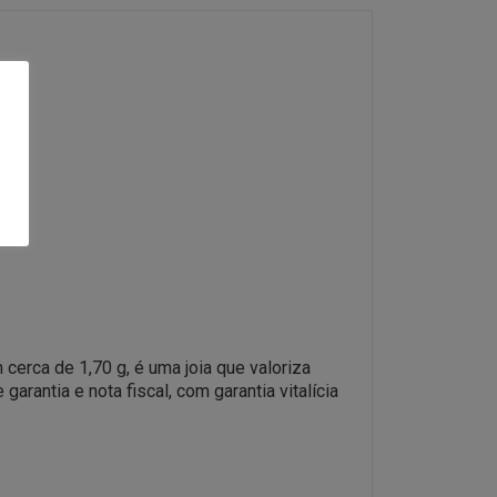
cerca de 1,70 g, é uma joia que valoriza
rantia e nota fiscal, com garantia vitalícia