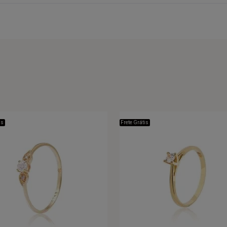
is
Frete Grátis