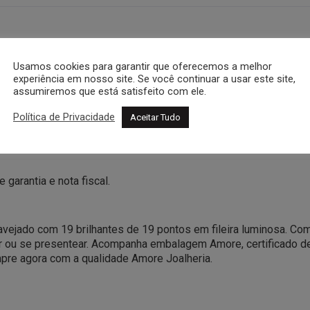
Usamos cookies para garantir que oferecemos a melhor
experiência em nosso site. Se você continuar a usar este site,
assumiremos que está satisfeito com ele.
Política de Privacidade
Aceitar Tudo
garantia e nota fiscal.
avejado com 19 brilhantes de 19 pontos em fileira luminosa. Com 
 ou se presentear. Acompanha embalagem Amore, certificado de ga
ompre agora com a qualidade Amore Joalheria.