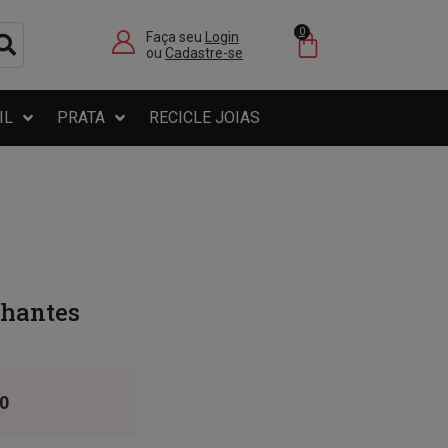
0
Faça seu
Login
ou
Cadastre-se
IL
PRATA
RECICLE JOIAS
lhantes
0