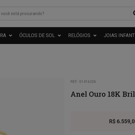
RA
ÓCULOS DE SOL
RELÓGIOS
JOIAS INFANT
REF.: 01416206
Anel Ouro 18K Bri
R$
6.559,0