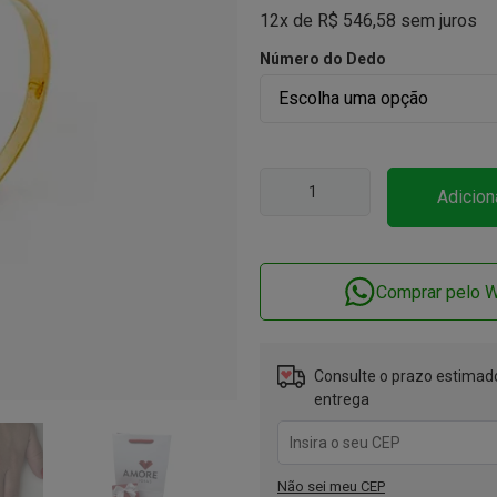
12x de
R$
546,58
sem juros
Número do Dedo
Adicion
Comprar pelo 
Consulte o prazo estimado
entrega
Não sei meu CEP