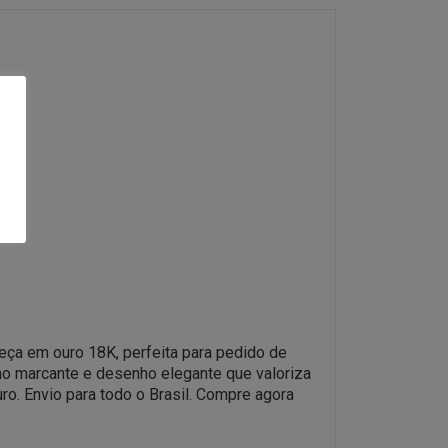
Peça em ouro 18K, perfeita para pedido de
lho marcante e desenho elegante que valoriza
ro. Envio para todo o Brasil. Compre agora