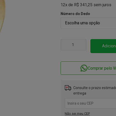
12x de
R$
341,25
sem juros
Número do Dedo
Adicion
Comprar pelo 
Consulte o prazo estimado
entrega
Não sei meu CEP