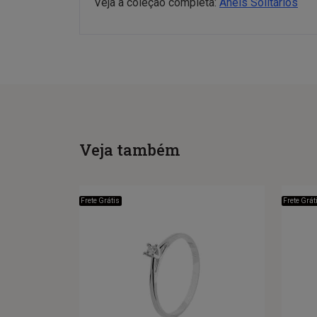
Veja a coleção completa:
Anéis Solitários
Veja também
Frete Grátis
Frete Grát