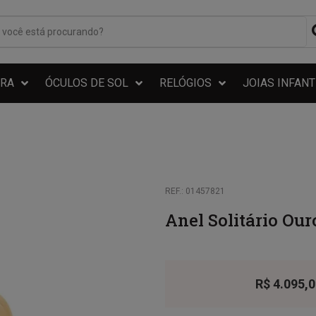
RA
ÓCULOS DE SOL
RELÓGIOS
JOIAS INFANT
REF.: 01457821
Anel Solitário Our
R$
4.095,0