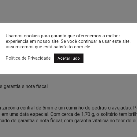
Usamos cookies para garantir que oferecemos a melhor
experiência em nosso site. Se você continuar a usar este site,
assumiremos que está satisfeito com ele.
Política de Privacidade
Aceitar Tudo
25mm e 1 de 5mm)
garantia e nota fiscal.
em zircônia central de 5mm e um caminho de pedras cravejadas. 
 em uma data especial. Com cerca de 1,70 g, o solitário tem bri
 de garantia e nota fiscal, com garantia vitalícia no teor do ou