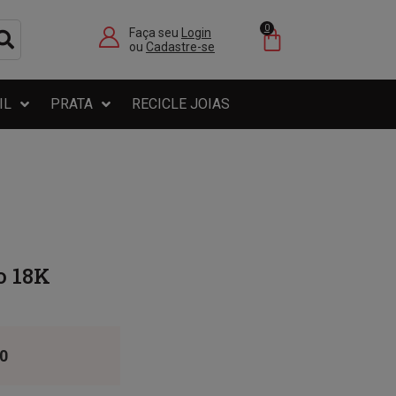
0
Faça seu
Login
ou
Cadastre-se
IL
PRATA
RECICLE JOIAS
o 18K
0