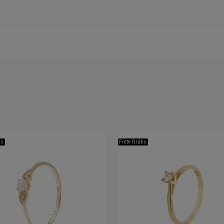
is
Frete Grátis