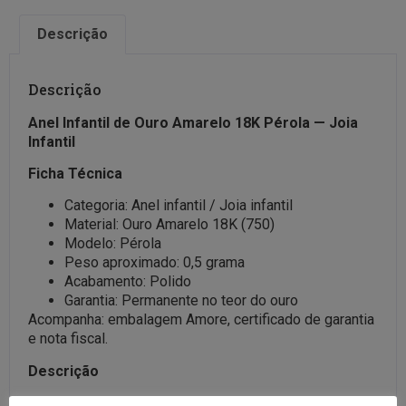
Descrição
Descrição
Anel Infantil de Ouro Amarelo 18K Pérola — Joia
Infantil
Ficha Técnica
Categoria: Anel infantil / Joia infantil
Material: Ouro Amarelo 18K (750)
Modelo: Pérola
Peso aproximado: 0,5 grama
Acabamento: Polido
Garantia: Permanente no teor do ouro
Acompanha: embalagem Amore, certificado de garantia
e nota fiscal.
Descrição
Delicadeza e sofisticação para as pequenas: o Anel