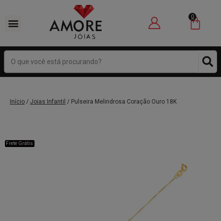
0
ÓCULOS DE SOL
JOIAS INFANTIL
RECICLE JOIAS
Início
/
Joias Infantil
/ Pulseira Melindrosa Coração Ouro 18K
Frete Grátis