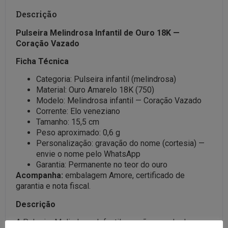
Descrição
Pulseira Melindrosa Infantil de Ouro 18K —
Coração Vazado
Ficha Técnica
Categoria: Pulseira infantil (melindrosa)
Material: Ouro Amarelo 18K (750)
Modelo: Melindrosa infantil — Coração Vazado
Corrente: Elo veneziano
Tamanho: 15,5 cm
Peso aproximado: 0,6 g
Personalização: gravação do nome (cortesia) —
envie o nome pelo WhatsApp
Garantia: Permanente no teor do ouro
Acompanha:
embalagem Amore, certificado de
garantia e nota fiscal.
Descrição
A Pulseira Melindrosa Infantil coração vazado da