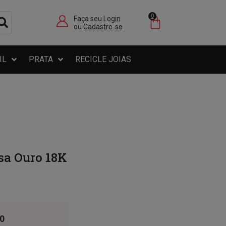
0
Faça seu
Login
ou
Cadastre-se
IL
PRATA
RECICLE JOIAS
sa Ouro 18K
0