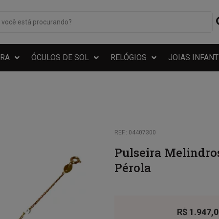
RA
ÓCULOS DE SOL
RELÓGIOS
JOIAS INFANT
REF.: 04407300
Pulseira Melindro
Pérola
R$
1.947,0