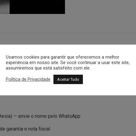
 — com Pérolas
Usamos cookies para garantir que oferecemos a melhor
experiência em nosso site. Se você continuar a usar este site,
assumiremos que está satisfeito com ele.
Política de Privacidade
Aceitar Tudo
olas
rtesia) — envie o nome pelo WhatsApp
 garantia e nota fiscal.