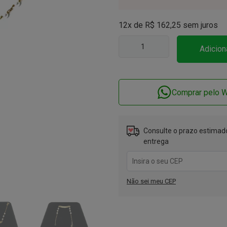
12x de
R$
162,25
sem juros
Adicion
Comprar pelo 
Consulte o prazo estimado
entrega
Não sei meu CEP