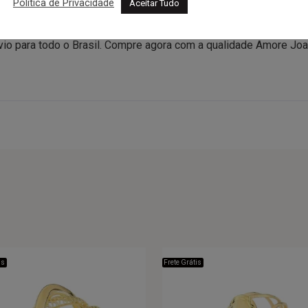
Política de Privacidade
Aceitar Tudo
eia Aliança de Ouro 18K alinha 9 rubis genuínos em uma fileira ch
ara presentear ou se presentear. Acompanha embalagem Amore, cer
Envio para todo o Brasil. Compre agora com a qualidade Amore Joal
is
Frete Grátis