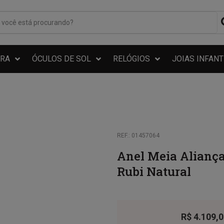
RA
ÓCULOS DE SOL
RELÓGIOS
JOIAS INFANT
REF.: 01457064
Anel Meia Alianç
Rubi Natural
R$
4.109,0