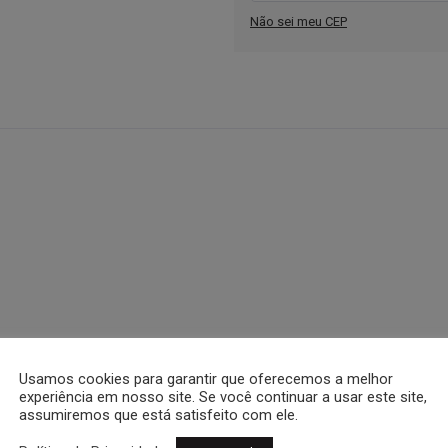
Não sei meu CEP
Usamos cookies para garantir que oferecemos a melhor
ras
experiência em nosso site. Se você continuar a usar este site,
garantia e nota fiscal.
assumiremos que está satisfeito com ele.