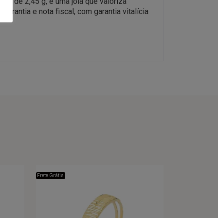
ca de 2,45 g, é uma joia que valoriza
rantia e nota fiscal, com garantia vitalícia
Frete Grátis