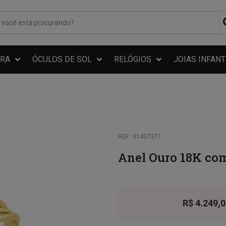
RA
ÓCULOS DE SOL
RELÓGIOS
JOIAS INFANT
REF.: 01457377
Anel Ouro 18K com
R$
4.249,0