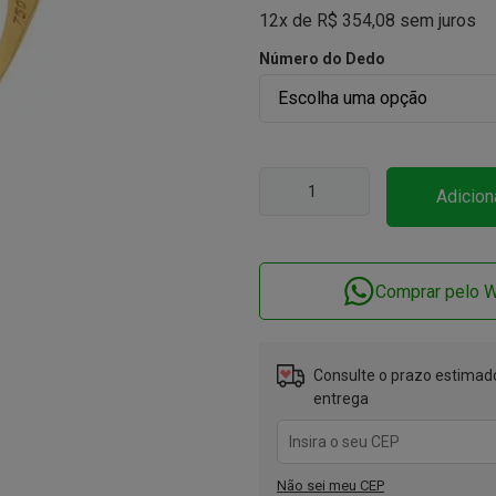
12x de
R$
354,08
sem juros
Número do Dedo
Adicion
Comprar pelo 
Consulte o prazo estimado
entrega
Não sei meu CEP