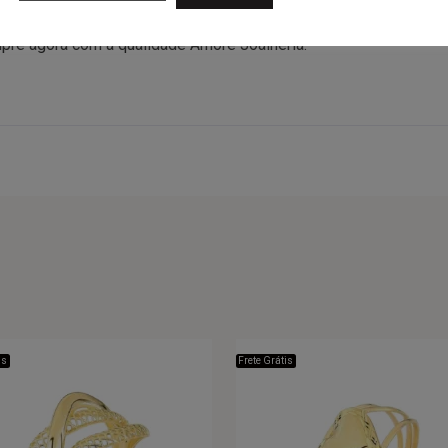
ado com zircônias brancas que preenchem a peça de luz. Com cer
 ou se presentear. Acompanha embalagem Amore, certificado de ga
ompre agora com a qualidade Amore Joalheria.
is
Frete Grátis