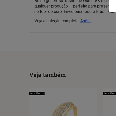
Brilho generoso: o Anel de Ouro 18K é cravej
qualquer produção — perfeita para presentear
no teor do ouro. Envio para todo o Brasil. C
Veja a coleção completa:
Anéis
Veja também
Frete Grátis
Frete Grát