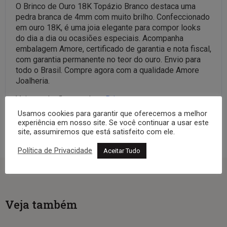
O Brinco de Ouro 18K Topázio Branco destaca uma
pedra branca de 4mm com muito brilho. Confeccionado
em ouro 18K, é uma joia elegante para compor looks
do dia a dia ou ocasiões especiais. Acompanha
embalagem Amore, certificado de garantia e nota fiscal,
com garantia permanente no teor do ouro. Envio para
todo o Brasil. Compre agora com a qualidade Amore
Joalheria.
Veja a coleção completa:
Brincos
Usamos cookies para garantir que oferecemos a melhor
experiência em nosso site. Se você continuar a usar este
site, assumiremos que está satisfeito com ele.
Política de Privacidade
Aceitar Tudo
Veja também