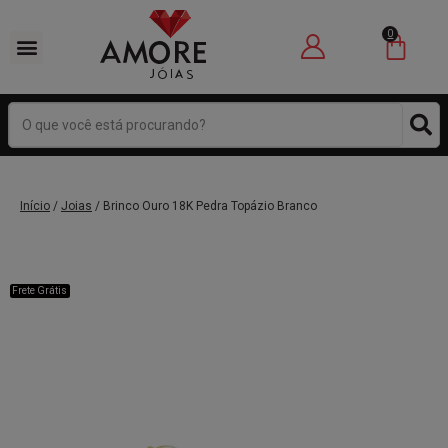
0
ÓCULOS DE SOL
JOIAS INFANTIL
RECICLE JOIAS
Início
/
Joias
/ Brinco Ouro 18K Pedra Topázio Branco
Frete Grátis