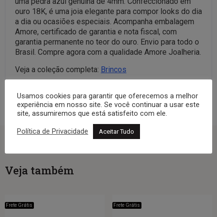
uma pedra azul genuína de 4mm. Confeccionado em
ouro 18K, é uma joia elegante para compor looks do dia
a dia ou ocasiões especiais. Acompanha embalagem
Amore, certificado de garantia e nota fiscal, com
garantia permanente no teor do ouro. Envio para todo o
Brasil. Compre agora com a qualidade Amore Joalheria.
Veja a coleção completa:
Brincos
Usamos cookies para garantir que oferecemos a melhor
experiência em nosso site. Se você continuar a usar este
site, assumiremos que está satisfeito com ele.
Política de Privacidade
Aceitar Tudo
Veja também
Frete Grátis
Frete Grátis