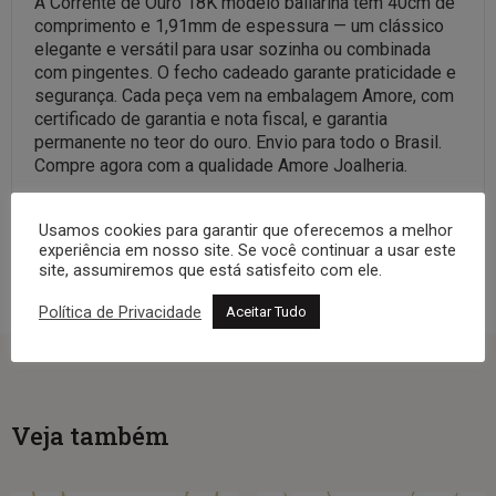
A Corrente de Ouro 18K modelo bailarina tem 40cm de
comprimento e 1,91mm de espessura — um clássico
elegante e versátil para usar sozinha ou combinada
com pingentes. O fecho cadeado garante praticidade e
segurança. Cada peça vem na embalagem Amore, com
certificado de garantia e nota fiscal, e garantia
permanente no teor do ouro. Envio para todo o Brasil.
Compre agora com a qualidade Amore Joalheria.
Veja a coleção completa:
Correntes
Usamos cookies para garantir que oferecemos a melhor
experiência em nosso site. Se você continuar a usar este
site, assumiremos que está satisfeito com ele.
Política de Privacidade
Aceitar Tudo
Veja também