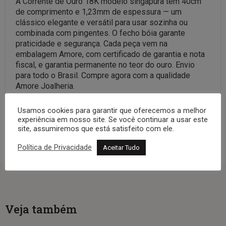
A Corrente de Ouro 18K modelo singapura tem 40cm
de comprimento e 1,23mm de espessura — um
clássico elegante e versátil para usar sozinha ou
combinada com pingentes. O fecho bóia garante
praticidade e segurança. Cada peça vem na
embalagem Amore, com certificado de garantia e nota
fiscal, e garantia permanente no teor do ouro. Envio
para todo o Brasil. Compre agora com a qualidade
Amore Joalheria.
Veja a coleção completa:
Correntes
Usamos cookies para garantir que oferecemos a melhor
experiência em nosso site. Se você continuar a usar este
site, assumiremos que está satisfeito com ele.
Política de Privacidade
Aceitar Tudo
Veja também