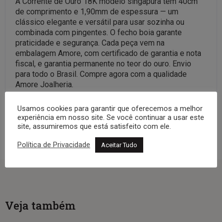
A Corrente de Ouro 18K modelo singapura tem 40cm
de comprimento e 1,90mm de espessura — um
clássico elegante e versátil para usar sozinha ou
combinada com pingentes. O fecho boia garante
praticidade e segurança. Cada peça vem na
embalagem Amore, com certificado de garantia e nota
fiscal, e garantia permanente no teor do ouro. Envio
para todo o Brasil. Compre agora com a qualidade
Amore Joalheria.
Veja a coleção completa:
Correntes
Usamos cookies para garantir que oferecemos a melhor
experiência em nosso site. Se você continuar a usar este
site, assumiremos que está satisfeito com ele.
Política de Privacidade
Aceitar Tudo
Veja também