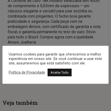
A Corrente de Ouro 18K modelo veneziana tem 40cm
de comprimento e 0,63mm de espessura — um
clássico elegante e versátil para usar sozinha ou
combinada com pingentes. O fecho boia garante
praticidade e segurança. Cada peça vem na
embalagem Amore, com certificado de garantia e nota
fiscal, e garantia permanente no teor do ouro. Envio
para todo o Brasil. Compre agora com a qualidade
Amore Joalheria.
Veja a coleção completa:
Correntes
Usamos cookies para garantir que oferecemos a melhor
experiência em nosso site. Se você continuar a usar este
site, assumiremos que está satisfeito com ele.
Política de Privacidade
Aceitar Tudo
Veja também