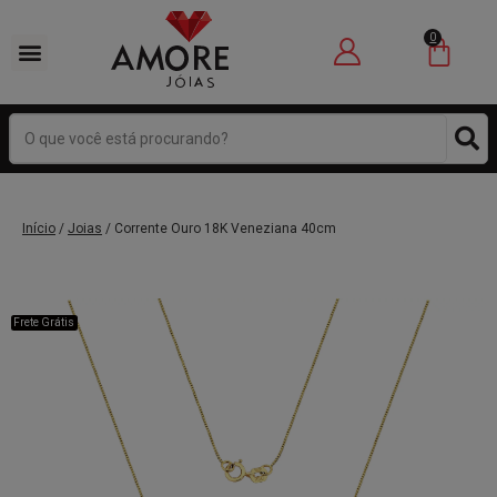
0
Início
/
Joias
/ Corrente Ouro 18K Veneziana 40cm
Frete Grátis