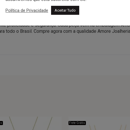
Política de Privacidade
Aceitar Tudo
m 50cm de comprimento e 0,93mm de espessura — um clássico e
te praticidade e segurança. Cada peça vem na embalagem Amore, 
ara todo o Brasil. Compre agora com a qualidade Amore Joalheria
is
Frete Grátis