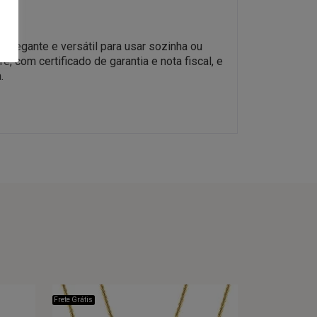
legante e versátil para usar sozinha ou
com certificado de garantia e nota fiscal, e
.
Frete Grátis