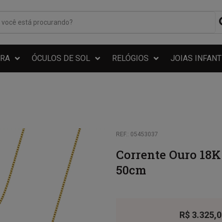
RA
ÓCULOS DE SOL
RELÓGIOS
JOIAS INFANT
REF.: 05453037
Corrente Ouro 18
50cm
R$
3.325,0