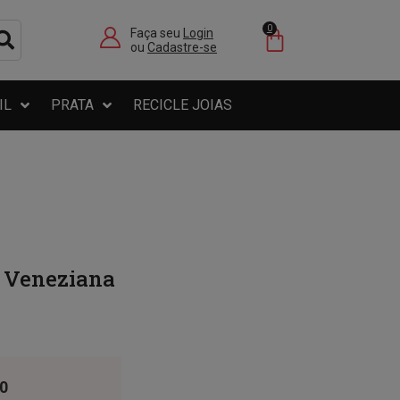
0
Faça seu
Login
ou
Cadastre-se
IL
PRATA
RECICLE JOIAS
K Veneziana
0