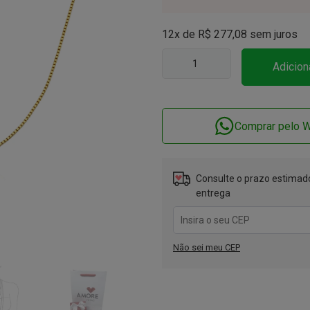
12x de
R$
277,08
sem juros
Adicion
Comprar pelo 
Consulte o prazo estimado
entrega
Não sei meu CEP