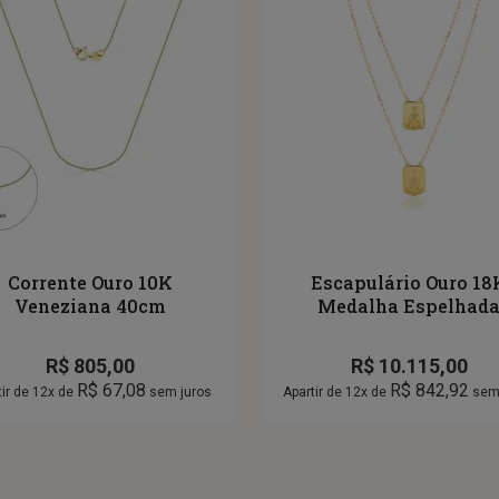
Corrente Ouro 10K
Escapulário Ouro 18
Veneziana 40cm
Medalha Espelhad
R$
805,00
R$
10.115,00
R$
67,08
R$
842,92
tir de 12x de
sem juros
Apartir de 12x de
sem 