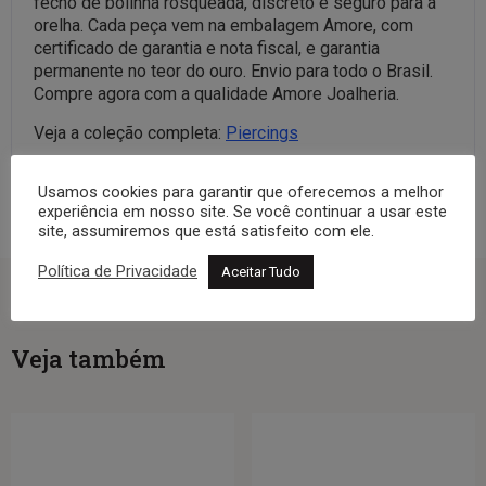
fecho de bolinha rosqueada, discreto e seguro para a
orelha. Cada peça vem na embalagem Amore, com
certificado de garantia e nota fiscal, e garantia
permanente no teor do ouro. Envio para todo o Brasil.
Compre agora com a qualidade Amore Joalheria.
Veja a coleção completa:
Piercings
Usamos cookies para garantir que oferecemos a melhor
experiência em nosso site. Se você continuar a usar este
site, assumiremos que está satisfeito com ele.
Política de Privacidade
Aceitar Tudo
Veja também