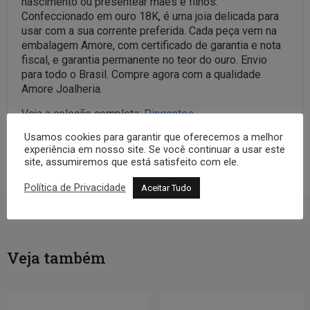
nascimento ou presentear mães e filhos.
Confeccionado em ouro 18K, é uma joia delicada para
usar com a sua corrente preferida. Cada peça vem na
embalagem Amore, com certificado de garantia e nota
fiscal, e garantia permanente no teor do ouro. Envio
para todo o Brasil. Compre agora com a qualidade
Amore Joalheria.
Veja a coleção completa:
Pingentes
Usamos cookies para garantir que oferecemos a melhor
experiência em nosso site. Se você continuar a usar este
site, assumiremos que está satisfeito com ele.
Política de Privacidade
Aceitar Tudo
Veja também