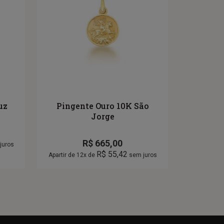
uz
Pingente Ouro 10K São
Jorge
R$
665,00
juros
R$
55,42
Apartir de 12x de
sem juros