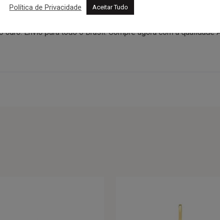
Política de Privacidade
Aceitar Tudo
um símbolo de fé e proteção, perfeito para presentear em bati
ada para usar com a sua corrente preferida. Cada peça vem na 
do ouro. Envio para todo o Brasil. Compre agora com a qualidade 