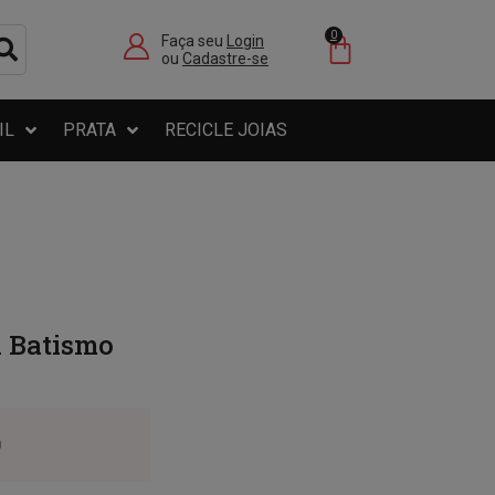
0
Faça seu
Login
ou
Cadastre-se
IL
PRATA
RECICLE JOIAS
K Batismo
0