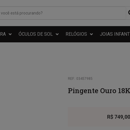
RA
ÓCULOS DE SOL
RELÓGIOS
JOIAS INFANT
REF.: 03457985
Pingente Ouro 18
R$
749,0