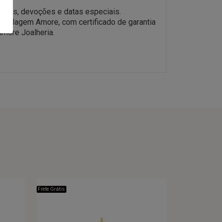
zados, devoções e datas especiais.
embalagem Amore, com certificado de garantia
Amore Joalheria.
Frete Grátis