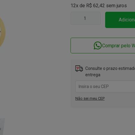
12x de
R$
62,42
sem juros
Adicion
Comprar pelo 
Consulte o prazo estimado
entrega
Não sei meu CEP