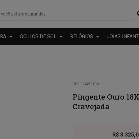
RA
ÓCULOS DE SOL
RELÓGIOS
JOIAS INFANT
REF.: 03459109
Pingente Ouro 18
Cravejada
R$
3.325,0