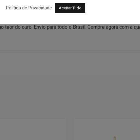
Política de Privacidade
Aceitar Tudo
 Zircônias da Amore é uma homenagem cheia de afeto, ideal pa
joia delicada para usar com a sua corrente preferida. Cada peç
 no teor do ouro. Envio para todo o Brasil. Compre agora com a q