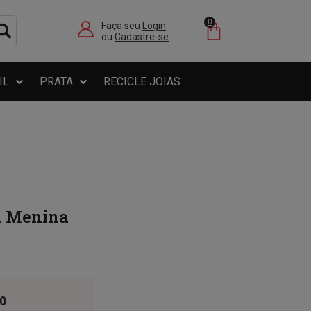
0
Faça seu
Login
ou
Cadastre-se
IL
PRATA
RECICLE JOIAS
K Menina
0