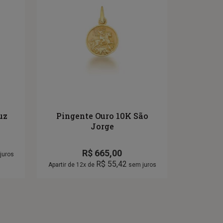
uz
Pingente Ouro 10K São
Jorge
R$
665,00
juros
R$
55,42
Apartir de 12x de
sem juros