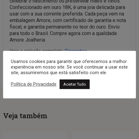
celebrar o nascimento ou presentear mães e filhos.
Confeccionado em ouro 18K, é uma joia delicada para
usar com a sua corrente preferida. Cada peça vem na
embalagem Amore, com certificado de garantia e nota
fiscal, e garantia permanente no teor do ouro. Envio
para todo o Brasil. Compre agora com a qualidade
Amore Joalheria.
Veja a coleção completa:
Pingentes
Usamos cookies para garantir que oferecemos a melhor
experiência em nosso site. Se você continuar a usar este
site, assumiremos que está satisfeito com ele.
Política de Privacidade
Aceitar Tudo
Veja também