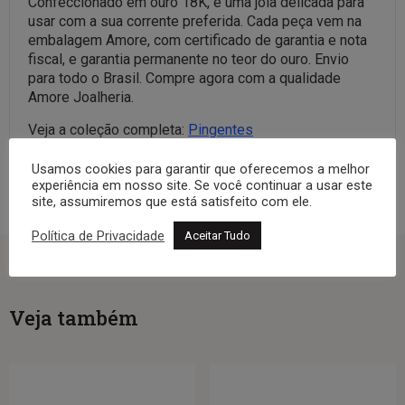
Confeccionado em ouro 18K, é uma joia delicada para
usar com a sua corrente preferida. Cada peça vem na
embalagem Amore, com certificado de garantia e nota
fiscal, e garantia permanente no teor do ouro. Envio
para todo o Brasil. Compre agora com a qualidade
Amore Joalheria.
Veja a coleção completa:
Pingentes
Usamos cookies para garantir que oferecemos a melhor
experiência em nosso site. Se você continuar a usar este
site, assumiremos que está satisfeito com ele.
Política de Privacidade
Aceitar Tudo
Veja também