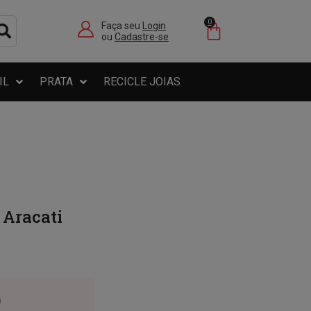
0
Faça seu
Login
ou
Cadastre-se
IL
PRATA
RECICLE JOIAS
 Aracati
0