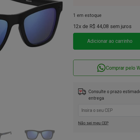
1 em estoque
12x de
R$
44,08
sem juros
Adicionar ao carrinho
Comprar pelo 
Consulte o prazo estimado
entrega
Não sei meu CEP