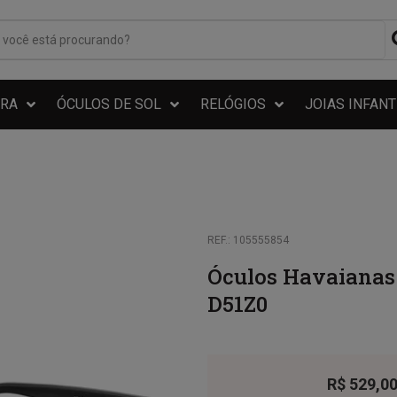
RA
ÓCULOS DE SOL
RELÓGIOS
JOIAS INFANT
REF.: 105555854
Óculos Havaianas
D51Z0
R$
529,0