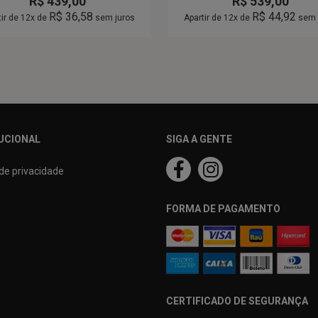
R$
439,00
R$
539,00
R$
36,58
R$
44,92
tir de 12x de
sem juros
Apartir de 12x de
sem 
UCIONAL
SIGA A GENTE
 de privacidade
FORMA DE PAGAMENTO
CERTIFICADO DE SEGURANÇA