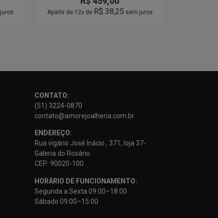
R$
459,00
R$
38,25
juros
Apartir de 12x de
sem juros
CONTATO:
(51) 3224-0870
contato@amorejoalheria.com.br
ENDEREÇO:
Rua vigário José Inácio , 371, loja 37-
Galeria do Rosário
CEP: 90020-100
HORÁRIO DE FUNCIONAMENTO:
Segunda a Sexta 09:00–18:00
Sábado 09:00–15:00