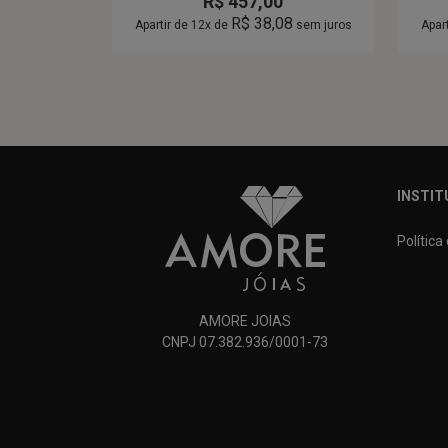
R$
457,00
R$
38,08
Apartir de 12x de
sem juros
Apar
INSTIT
Política
AMORE JOIAS
CNPJ 07.382.936/0001-73