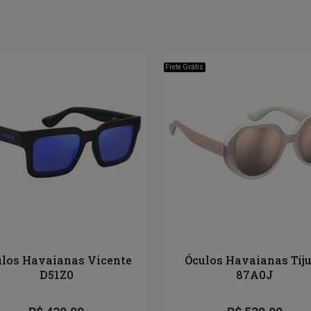
Frete Grátis
los Havaianas Vicente
Óculos Havaianas Tij
D51Z0
87A0J