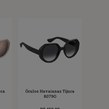
uca
Óculos Havaianas Tijuca
8079O