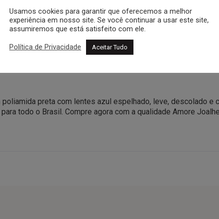
lexível)
Usamos cookies para garantir que oferecemos a melhor
experiência em nosso site. Se você continuar a usar este site,
assumiremos que está satisfeito com ele.
Política de Privacidade
Aceitar Tudo
cnica
a de limpeza e certificado de autenticidade.
poliamida preta com lentes azul espelhado, leve, descolado e c
io para todo o Brasil. Compre agora com a qualidade Amore Joalhe