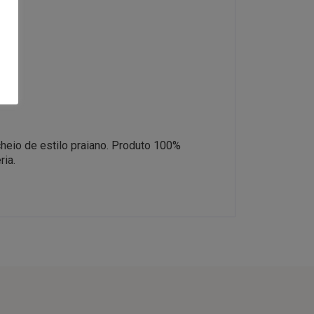
heio de estilo praiano. Produto 100%
ria.