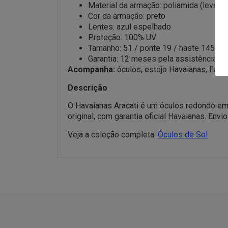
Material da armação: poliamida (leve e f
Cor da armação: preto
Lentes: azul espelhado
Proteção: 100% UV
Tamanho: 51 / ponte 19 / haste 145
Garantia: 12 meses pela assistência té
Acompanha:
óculos, estojo Havaianas, flanel
Descrição
O Havaianas Aracati é um óculos redondo em 
original, com garantia oficial Havaianas. Env
Veja a coleção completa:
Óculos de Sol