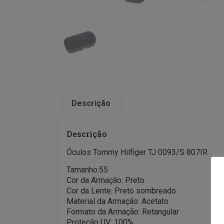
Descrição
Descrição
Óculos Tommy Hilfiger TJ 0093/S 807IR
Tamanho:55
Cor da Armação: Preto
Cor da Lente: Preto sombreado
Material da Armação: Acetato
Formato da Armação: Retangular
Proteção UV: 100%