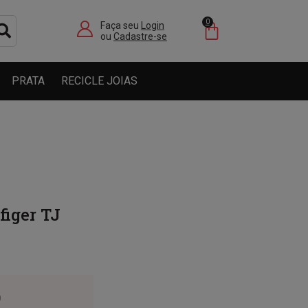
0
Faça seu
Login
ou
Cadastre-se
PRATA
RECICLE JOIAS
iger TJ
0