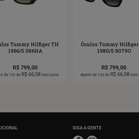
ulos Tommy Hilfiger TH
Óculos Tommy Hilfiger
1966/S 086HA
1980/S 8079O
R$
799,00
R$
799,00
R$
66,58
R$
66,58
tir de 12x de
sem juros
Apartir de 12x de
sem 
UCIONAL
SIGA A GENTE