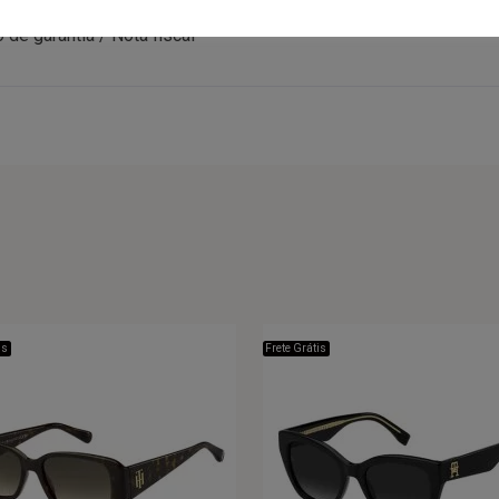
e garantia / Nota fiscal
is
Frete Grátis