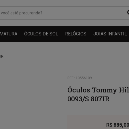
MATURA
ÓCULOS DE SOL
RELÓGIOS
JOIAS INFANTIL
7IR
REF.: 10556109
Óculos Tommy Hilf
0093/S 807IR
R$
885,0