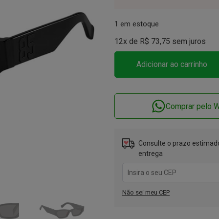
1 em estoque
12x de
R$
73,75
sem juros
Adicionar ao carrinho
Comprar pelo 
Consulte o prazo estimado
entrega
Não sei meu CEP