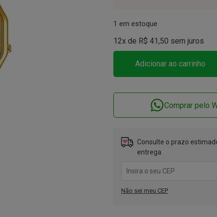
1 em estoque
12x de
R$
41,50
sem juros
Adicionar ao carrinho
Comprar pelo 
Consulte o prazo estimado
entrega
Não sei meu CEP