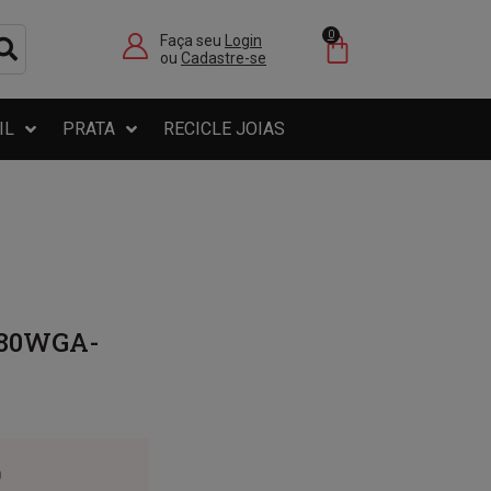
0
Faça seu
Login
ou
Cadastre-se
IL
PRATA
RECICLE JOIAS
680WGA-
0