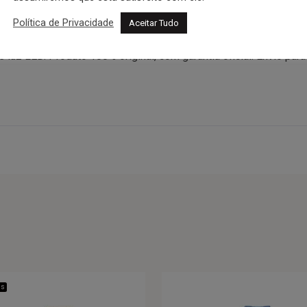
Política de Privacidade
Aceitar Tudo
eminino dourado de mostrador digital preto, em caixa e pulsei
e luz LED. Produto 100% original, com garantia oficial. Envio pa
is