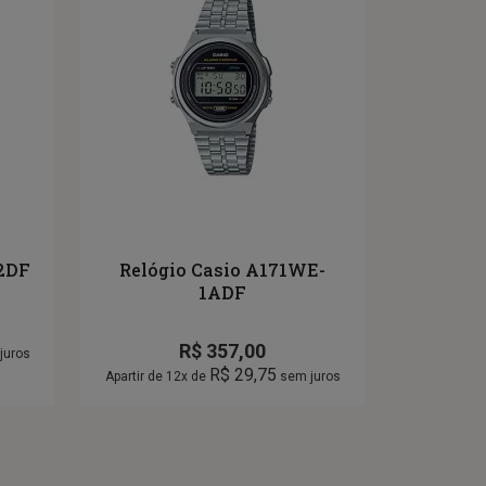
-2DF
Relógio Casio A171WE-
1ADF
R$
357,00
juros
R$
29,75
Apartir de 12x de
sem juros