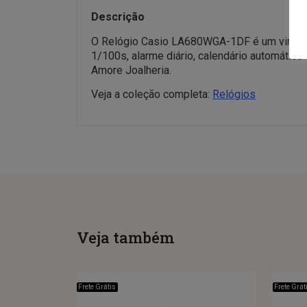
Descrição
O Relógio Casio LA680WGA-1DF é um vintage f
1/100s, alarme diário, calendário automático 
Amore Joalheria.
Veja a coleção completa:
Relógios
Veja também
Frete Grátis
Frete Grát