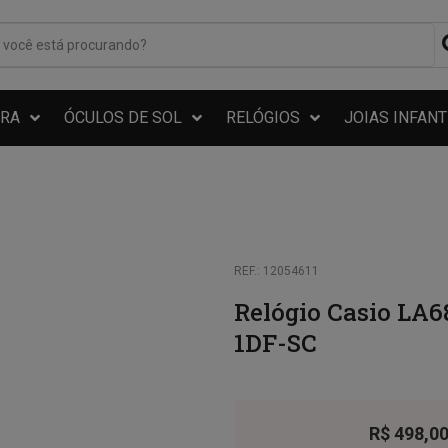
RA
ÓCULOS DE SOL
RELÓGIOS
JOIAS INFANT
REF.: 12054611
Relógio Casio LA
1DF-SC
R$
498,0