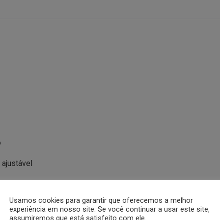
o
 ajustável
ngos
/100s, alarme diário, sinal horário, calendário automático, forma
Usamos cookies para garantir que oferecemos a melhor
a Casio)
experiência em nosso site. Se você continuar a usar este site,
ertificado de garantia e nota fiscal.
assumiremos que está satisfeito com ele.