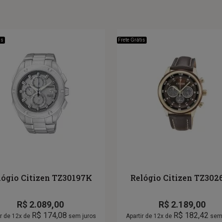
is
Frete Grátis
lógio Citizen TZ30197K
Relógio Citizen TZ302
R$
2.089,00
R$
2.189,00
R$
174,08
R$
182,42
ir de 12x de
sem juros
Apartir de 12x de
sem 