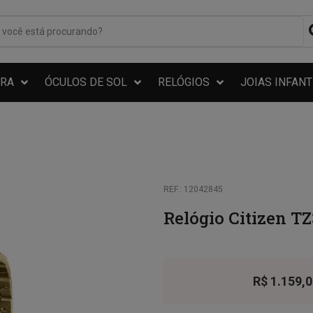
RA
ÓCULOS DE SOL
RELÓGIOS
JOIAS INFANT
REF.: 12042845
Relógio Citizen T
R$
1.159,0