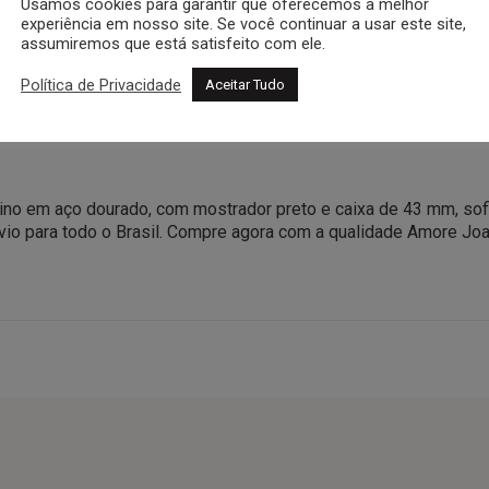
Usamos cookies para garantir que oferecemos a melhor
egundos e calendário
experiência em nosso site. Se você continuar a usar este site,
assumiremos que está satisfeito com ele.
Política de Privacidade
M)
Aceitar Tudo
nica autorizada Citizen
e, manual, certificado de garantia e nota fiscal.
no em aço dourado, com mostrador preto e caixa de 43 mm, sofi
Envio para todo o Brasil. Compre agora com a qualidade Amore Joa