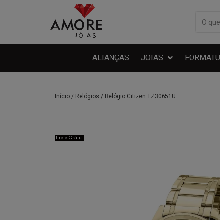
ALIANÇAS
JOIAS
FORMATU
Início
/
Relógios
/ Relógio Citizen TZ30651U
Frete Grátis