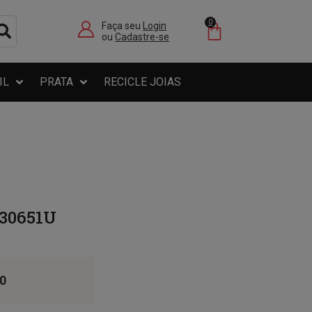
0
Faça seu
Login
ou
Cadastre-se
IL
PRATA
RECICLE JOIAS
Z30651U
0