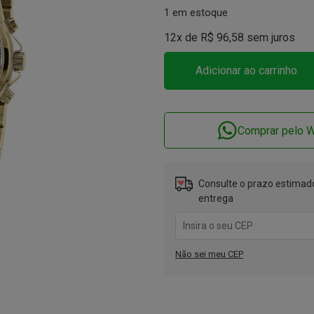
1 em estoque
12x de
R$
96,58
sem juros
Adicionar ao carrinho
Comprar pelo 
Consulte o prazo estimado
entrega
Não sei meu CEP