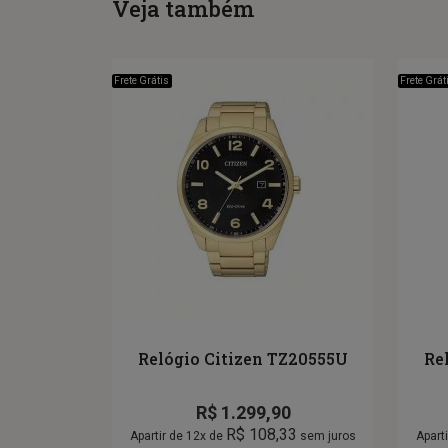
Veja também
Frete Grátis
Frete Grát
Relógio Citizen TZ20555U
Re
R$
1.299,90
R$
108,33
Apartir de 12x de
sem juros
Apart