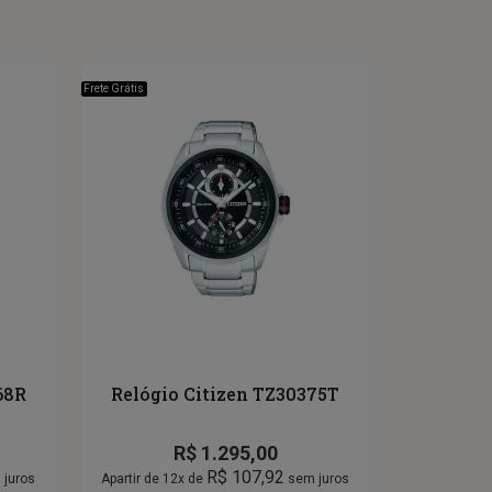
Frete Grátis
68R
Relógio Citizen TZ30375T
R$
1.295,00
R$
107,92
juros
Apartir de 12x de
sem juros